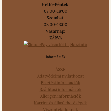
Hétfő-Péntek:
07:00-18:00
Szombat:
08:00-13:00
Vasárnap:
ZÁRVA
Információk
ÁSZF
Adatvédelmi nyilatkozat
Fizetési információk
Szállítási információk
Allergén információk
Karrier és álláslehetőségek
Viszonteladóknak