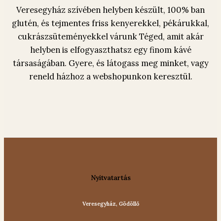
Veresegyház szívében helyben készült, 100% ban
glutén, és tejmentes friss kenyerekkel, pékárukkal,
cukrászsüteményekkel várunk Téged, amit akár
helyben is elfogyaszthatsz egy finom kávé
társaságában. Gyere, és látogass meg minket, vagy
reneld házhoz a webshopunkon keresztül.
Nyitvatartás
Veresegyház, Gödöllő