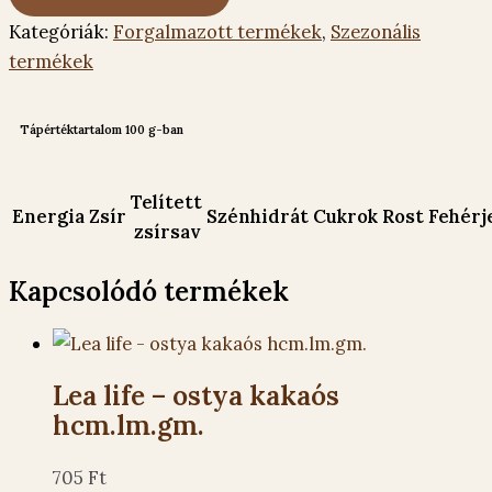
Kategóriák:
Forgalmazott termékek
,
Szezonális
termékek
Tápértéktartalom 100 g-ban
Telített
Energia
Zsír
Szénhidrát
Cukrok
Rost
Fehérj
zsírsav
Kapcsolódó termékek
Lea life – ostya kakaós
hcm.lm.gm.
705
Ft