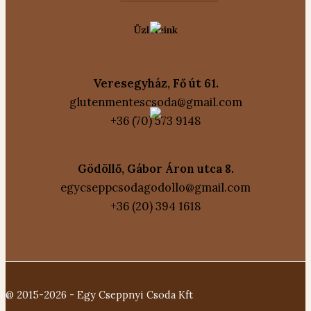
Üzleteink
Veresegyház, Fő út 61.
glutenmentescsoda@gmail.com
+36 (70) 573 9148
Gödöllő, Gábor Áron utca 8.
egycseppcsodagodollo@gmail.com
+36 (20) 394 1618
@ 2015-2026 - Egy Cseppnyi Csoda Kft