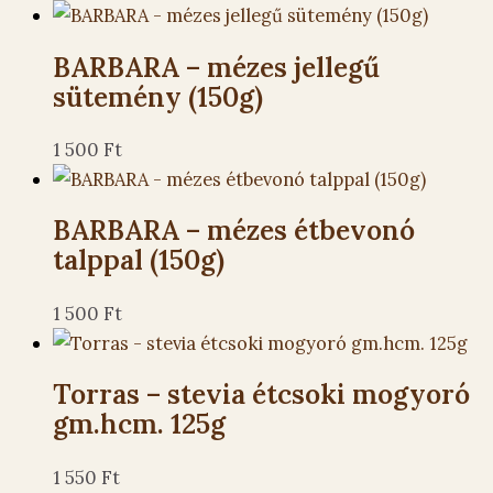
BARBARA – mézes jellegű
sütemény (150g)
1 500
Ft
BARBARA – mézes étbevonó
talppal (150g)
1 500
Ft
Torras – stevia étcsoki mogyoró
gm.hcm. 125g
1 550
Ft