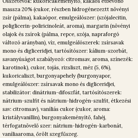
Összetevők: kukoricakeményítő, kakaós étbevonó
massza 20% (cukor, részben hidrogénezeztt növényi
zsír (pálma), kakaópor, emulgeálószer: (szójalecitin,
poliglicerin-poliricinoleát, aroma), margarin (növényi
olajok és zsírok (pálma, repce, szója, napraforgó
változó arányban), víz, emulgeálószerek: zsírsavak
mono és digliceridjei, tartósítószer: kálium-szorbát,
savanyúságot szabályozó: citromsav, aroma, színezék:
karotinok), cukor, tojás, rizsliszt, méz (5, 6%),
kukoricaliszt, burgonyapehely (burgonyapor,
emulgeálószer: zsírsavak mono és digliceridjei,
stabilizátor: dinátrium-difoszfát, tartósítószerek:
nátrium-szulfit és nátrium-hidrogén-szulfit, étkezési
sav: citromsav), vaníliás cukor (cukor, aroma:
kristályvanillin), burgonyakeményítő, fahéj,
térfogatnövelő szer: nátrium-hidrogén-karbonát,
vaníliaaroma, őrölt szegfűszeg.