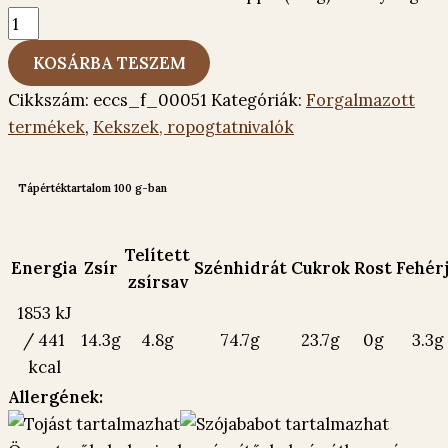
KOSÁRBA TESZEM
Cikkszám:
eccs_f_00051
Kategóriák:
Forgalmazott
termékek
,
Kekszek, ropogtatnivalók
Tápértéktartalom 100 g-ban
Telített
Energia
Zsír
Szénhidrát
Cukrok
Rost
Fehér
zsírsav
1853 kJ
/ 441
14.3g
4.8g
74.7g
23.7g
0g
3.3g
kcal
Allergének: