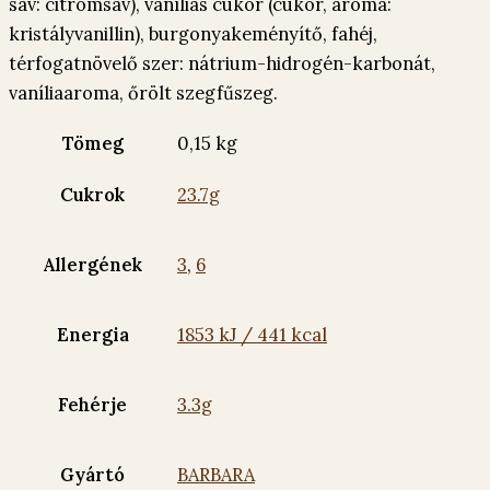
sav: citromsav), vaníliás cukor (cukor, aroma:
kristályvanillin), burgonyakeményítő, fahéj,
térfogatnövelő szer: nátrium-hidrogén-karbonát,
vaníliaaroma, őrölt szegfűszeg.
Tömeg
0,15 kg
Cukrok
23.7g
Allergének
3
,
6
Energia
1853 kJ / 441 kcal
Fehérje
3.3g
Gyártó
BARBARA