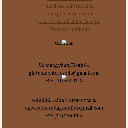
Szállítási információk
Allergén információk
Karrier és álláslehetőségek
Viszonteladóknak
Üzleteink
Veresegyház, Fő út 61.
glutenmentescsoda@gmail.com
+36 (70) 573 9148
Gödöllő, Gábor Áron utca 8.
egycseppcsodagodollo@gmail.com
+36 (20) 394 1618