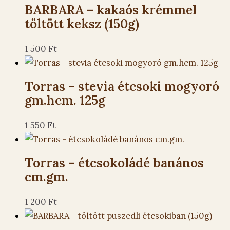
BARBARA – kakaós krémmel
töltött keksz (150g)
1 500
Ft
Torras – stevia étcsoki mogyoró
gm.hcm. 125g
1 550
Ft
Torras – étcsokoládé banános
cm.gm.
1 200
Ft