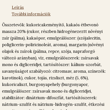
Leírás
További információk
Összetevők: kukoricakeményítő, kakaós étbevonó
massza 20% (cukor, részben hidrogénezeztt növényi
zsír (pálma), kakaópor, emulgeálószer: (szójalecitin,
poliglicerin-poliricinoleát, aroma), margarin (növényi
olajok és zsírok (pálma, repce, szója, napraforgó
változó arányban), víz, emulgeálószerek: zsírsavak
mono és digliceridjei, tartósítószer: kálium-szorbát,
savanyúságot szabályozó: citromsav, aroma, színezék:
karotinok), cukor, tojás, rizsliszt, méz (5, 6%),
kukoricaliszt, burgonyapehely (burgonyapor,
emulgeálószer: zsírsavak mono és digliceridjei,
stabilizátor: dinátrium-difoszfát, tartósítószerek:
nátrium-szulfit és nátrium-hidrogén-szulfit, étkezési