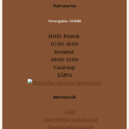
Nyitvatartás
Veresegyház, Gödöllő
Hétfő-Péntek:
07:00-18:00
Szombat:
08:00-13:00
Vasárnap:
ZÁRVA
Információk
ÁSZF
Adatvédelmi nyilatkozat
Fizetési információk