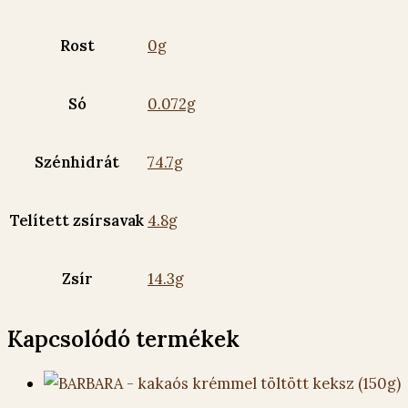
Rost
0g
Só
0.072g
Szénhidrát
74.7g
Telített zsírsavak
4.8g
Zsír
14.3g
Kapcsolódó termékek