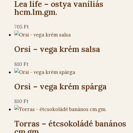
Lea life – ostya vaníliás
hcm.lm.gm.
705
Ft
Orsi – vega krém salsa
810
Ft
Orsi – vega krém spárga
810
Ft
Torras – étcsokoládé banános
cm.gm.