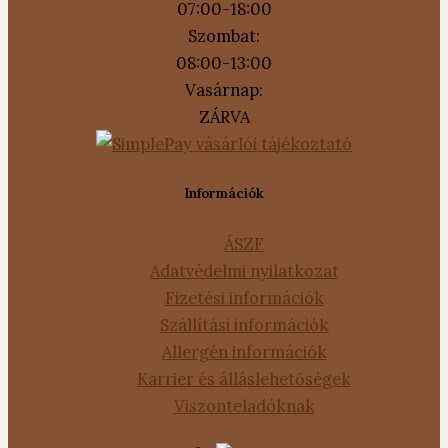
07:00-18:00
Szombat:
08:00-13:00
Vasárnap:
ZÁRVA
Információk
ÁSZF
Adatvédelmi nyilatkozat
Fizetési információk
Szállítási információk
Allergén információk
Karrier és álláslehetőségek
Viszonteladóknak