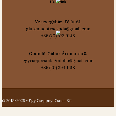
Üzleteink
Veresegyház, Fő út 61.
glutenmentescsoda@gmail.com
+36 (70) 573 9148
Gödöllő, Gábor Áron utca 8.
egycseppcsodagodollo@gmail.com
+36 (20) 394 1618
@ 2015-2026 - Egy Cseppnyi Csoda Kft