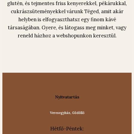
glutén, és tejmentes friss kenyerekkel, pékárukkal,
cukrászsüteményekkel várunk Téged, amit akár
helyben is elfogyaszthatsz egy finom kávé
társaságában. Gyere, és látogass meg minket, vagy
reneld házhoz a webshopunkon keresztül.
Nyitvatartás
Veresegyház, Gödöllő
Hétfő-Péntek: