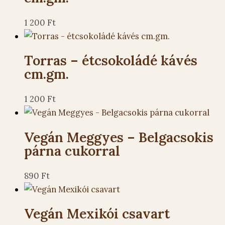
1 200
Ft
Torras – étcsokoládé kávés
cm.gm.
1 200
Ft
Vegán Meggyes – Belgacsokis
párna cukorral
890
Ft
Vegán Mexikói csavart