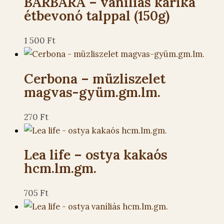
BARBARA – vaniliás karika
étbevonó talppal (150g)
1 500
Ft
Cerbona – müzliszelet
magvas-gyüm.gm.lm.
270
Ft
Lea life – ostya kakaós
hcm.lm.gm.
705
Ft