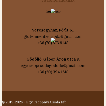
Viszonteladóknak
Üzleteink
Veresegyház, Fő út 61.
glutenmentescsoda@gmail.com
+36 (70) 573 9148
Gödöllő, Gábor Áron utca 8.
egycseppcsodagodollo@gmail.com
+36 (20) 394 1618
@ 2015-2026 - Egy Cseppnyi Csoda Kft