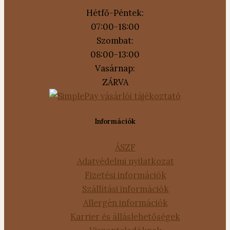
Hétfő-Péntek:
07:00-18:00
Szombat:
08:00-13:00
Vasárnap:
ZÁRVA
Információk
ÁSZF
Adatvédelmi nyilatkozat
Fizetési információk
Szállítási információk
Allergén információk
Karrier és álláslehetőségek