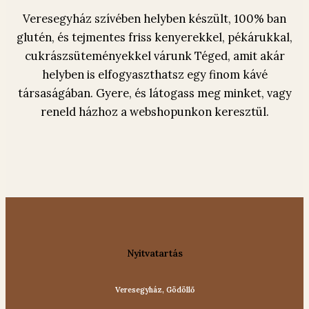
Veresegyház szívében helyben készült, 100% ban
glutén, és tejmentes friss kenyerekkel, pékárukkal,
cukrászsüteményekkel várunk Téged, amit akár
helyben is elfogyaszthatsz egy finom kávé
társaságában. Gyere, és látogass meg minket, vagy
reneld házhoz a webshopunkon keresztül.
Nyitvatartás
Veresegyház, Gödöllő