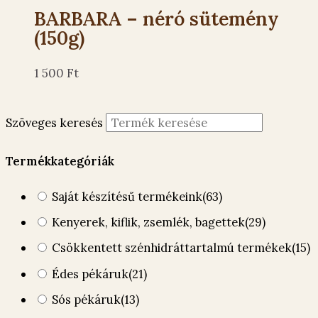
BARBARA – néró sütemény
(150g)
1 500
Ft
Szöveges keresés
Termékkategóriák
Saját készítésű termékeink
(63)
Kenyerek, kiflik, zsemlék, bagettek
(29)
Csökkentett szénhidráttartalmú termékek
(15)
Édes pékáruk
(21)
Sós pékáruk
(13)