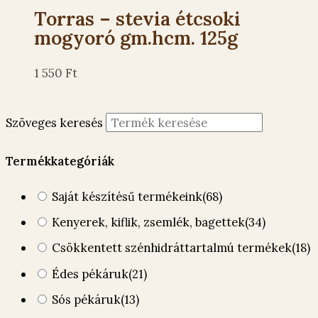
Torras – stevia étcsoki
mogyoró gm.hcm. 125g
1 550
Ft
Szöveges keresés
Termékkategóriák
Saját készítésű termékeink
(68)
Kenyerek, kiflik, zsemlék, bagettek
(34)
Csökkentett szénhidráttartalmú termékek
(18)
Édes pékáruk
(21)
Sós pékáruk
(13)