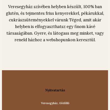
Veresegyház szívében helyben készült, 100% ban
glutén, és tejmentes friss kenyerekkel, pékárukkal,
cukrászsüteményekkel várunk Téged, amit akár
helyben is elfogyaszthatsz egy finom kávé
társaságában. Gyere, és látogass meg minket, vagy
reneld házhoz a webshopunkon keresztül.
Nyitvatartás
Veresegyház, Gödöllő