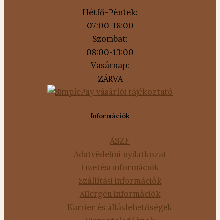
Hétfő-Péntek:
07:00-18:00
Szombat:
08:00-13:00
Vasárnap:
ZÁRVA
Információk
ÁSZF
Adatvédelmi nyilatkozat
Fizetési információk
Szállítási információk
Allergén információk
Karrier és álláslehetőségek