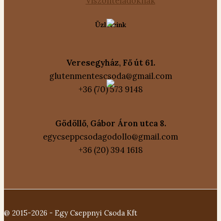
Viszonteladóknak
Üzleteink
Veresegyház, Fő út 61.
glutenmentescsoda@gmail.com
+36 (70) 573 9148
Gödöllő, Gábor Áron utca 8.
egycseppcsodagodollo@gmail.com
+36 (20) 394 1618
@ 2015-2026 - Egy Cseppnyi Csoda Kft