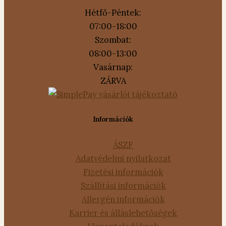
Hétfő-Péntek:
07:00-18:00
Szombat:
08:00-13:00
Vasárnap:
ZÁRVA
Információk
ÁSZF
Adatvédelmi nyilatkozat
Fizetési információk
Szállítási információk
Allergén információk
Karrier és álláslehetőségek