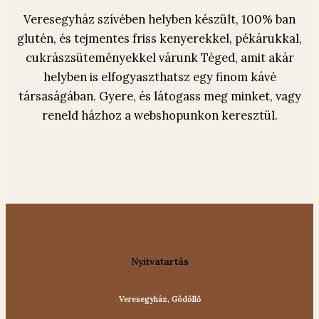
Veresegyház szívében helyben készült, 100% ban
glutén, és tejmentes friss kenyerekkel, pékárukkal,
cukrászsüteményekkel várunk Téged, amit akár
helyben is elfogyaszthatsz egy finom kávé
társaságában. Gyere, és látogass meg minket, vagy
reneld házhoz a webshopunkon keresztül.
Nyitvatartás
Veresegyház, Gödöllő