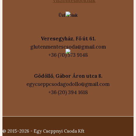
Viszonteladóknak
Üzleteink
Veresegyház, Fő út 61.
glutenmentescsoda@gmail.com
+36 (70) 573 9148
Gödöllő, Gábor Áron utca 8.
egycseppcsodagodollo@gmail.com
+36 (20) 394 1618
@ 2015-2026 - Egy Cseppnyi Csoda Kft