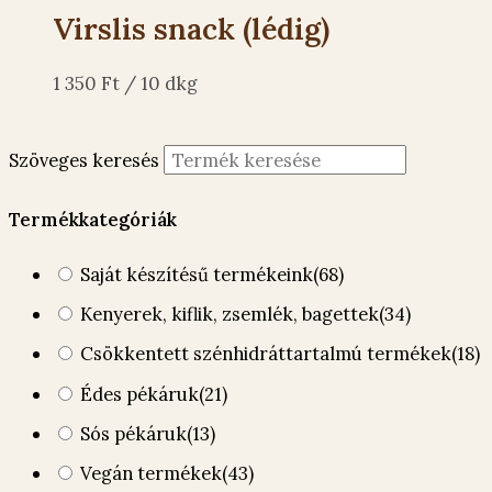
Virslis snack (lédig)
1 350
Ft
/ 10 dkg
Szöveges keresés
Termékkategóriák
Saját készítésű termékeink
(68)
Kenyerek, kiflik, zsemlék, bagettek
(34)
Csökkentett szénhidráttartalmú termékek
(18)
Édes pékáruk
(21)
Sós pékáruk
(13)
Vegán termékek
(43)