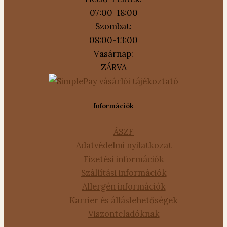
07:00-18:00
Szombat:
08:00-13:00
Vasárnap:
ZÁRVA
Információk
ÁSZF
Adatvédelmi nyilatkozat
Fizetési információk
Szállítási információk
Allergén információk
Karrier és álláslehetőségek
Viszonteladóknak