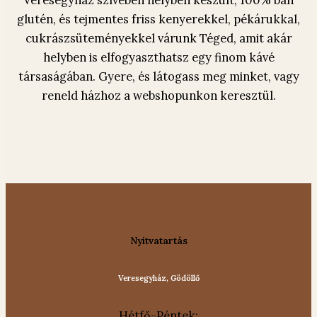
glutén, és tejmentes friss kenyerekkel, pékárukkal,
cukrászsüteményekkel várunk Téged, amit akár
helyben is elfogyaszthatsz egy finom kávé
társaságában. Gyere, és látogass meg minket, vagy
reneld házhoz a webshopunkon keresztül.
Nyitvatartás
Veresegyház, Gödöllő
Hétfő-Péntek: