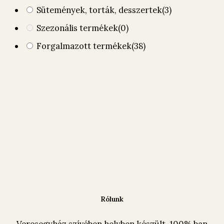
Sütemények, torták, desszertek
(3)
Szezonális termékek
(0)
Forgalmazott termékek
(38)
Rólunk
Veresegyház szívében helyben készült, 100% ban