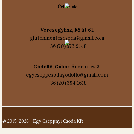
Üzleteink
Veresegyház, Fő út 61.
glutenmentescsoda@gmail.com
+36 (70) 573 9148
Gödöllő, Gábor Áron utca 8.
egycseppcsodagodollo@gmail.com
+36 (20) 394 1618
@ 2015-2026 - Egy Cseppnyi Csoda Kft