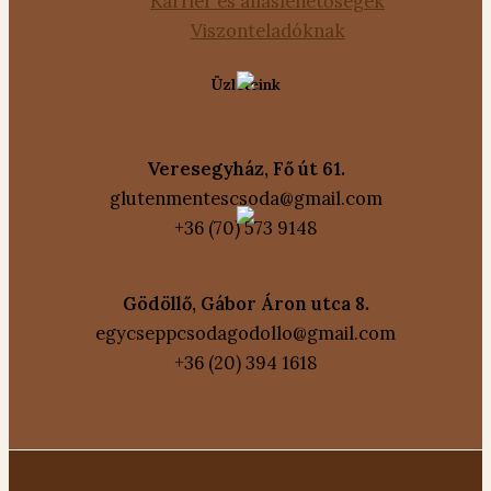
Karrier és álláslehetőségek
Viszonteladóknak
Üzleteink
Veresegyház, Fő út 61.
glutenmentescsoda@gmail.com
+36 (70) 573 9148
Gödöllő, Gábor Áron utca 8.
egycseppcsodagodollo@gmail.com
+36 (20) 394 1618