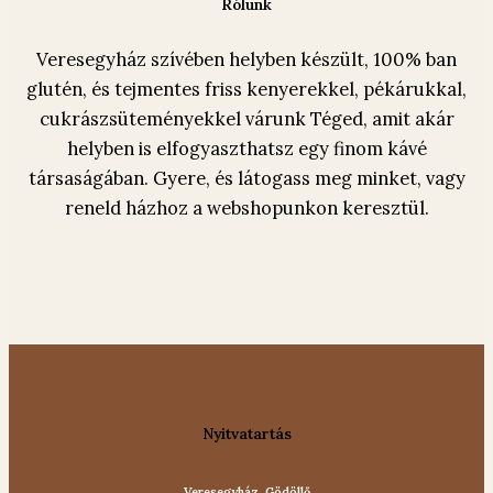
Rólunk
Veresegyház szívében helyben készült, 100% ban
glutén, és tejmentes friss kenyerekkel, pékárukkal,
cukrászsüteményekkel várunk Téged, amit akár
helyben is elfogyaszthatsz egy finom kávé
társaságában. Gyere, és látogass meg minket, vagy
reneld házhoz a webshopunkon keresztül.
Nyitvatartás
Veresegyház, Gödöllő