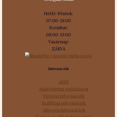
Hétfő-Péntek:
07:00-18:00
Szombat:
08:00-13:00
Vasárnap:
ZÁRVA
Információk
ÁSZF
Adatvédelmi nyilatkozat
Fizetési információk
Szállítási információk
Allergén információk